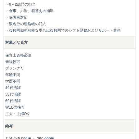
・0～2歳児の担当
・食事、排泄、着替えの補助
・保護者対応
・数名分の連絡帳の記入
・複数園勤務可能な場合は複数園でのシフト勤務およびサポート業務
対象となる方
保育士資格必須
未経験可
ブランク可
年齢不問
学歴不問
40代活躍
50代活躍
60代活躍
WEB面接可
主夫・主婦OK
給与
月給 245,000円 ～ 290,000円