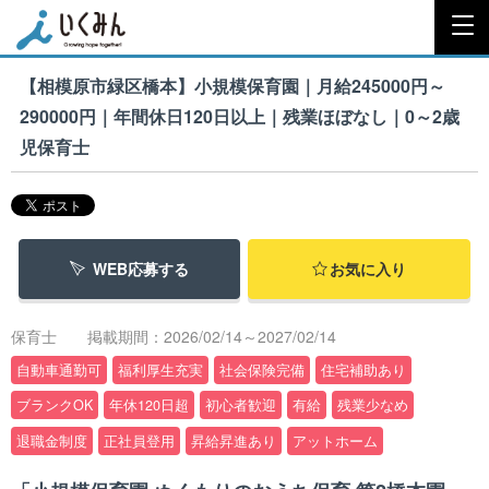
【相模原市緑区橋本】小規模保育園｜月給245000円～
290000円｜年間休日120日以上｜残業ほぼなし｜0～2歳
児保育士
WEB応募する
お気に入り
保育士
掲載期間：2026/02/14～2027/02/14
自動車通勤可
福利厚生充実
社会保険完備
住宅補助あり
ブランクOK
年休120日超
初心者歓迎
有給
残業少なめ
退職金制度
正社員登用
昇給昇進あり
アットホーム