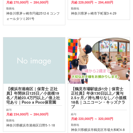
月給 270,000円 ～ 284,000円
月給 229,000円 ～ 294,400円
勤務地
勤務地
神奈川県茅ヶ崎市円蔵2512-6 コンフ
神奈川県茅ヶ崎市下町屋3-4-29
ォールタツミ201号
【横浜市港南区｜保育士 正社
【鶴見市場駅徒歩1分｜保育士
員】年間休日125日／小規模19
正社員】年休130日以上／賞与
名／月給23.4万円以上／借上社
2.5ヶ月／持ち帰りなし／小規模
宅あり｜Poco a Poco保育園
18名｜ユニコーン・キッズクラ
ブ
給与
月給 234,000円 ～ 284,000円
給与
月給 220,000円 ～ 320,000円
勤務地
神奈川県横浜市港南区日野5-1-18
勤務地
神奈川県横浜市鶴見区市場大和町4-8