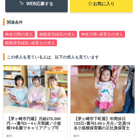
WEB応募する
お気に入り
関連条件
神奈川県の求人
相模原市緑区の求人
神奈川県×保育士の求人
相模原市緑区×保育士の求人
この求人を見ている人は、以下の求人も見ています
【茅ヶ崎市円蔵】月給270,000
【茅ヶ崎市下町屋】年間休日
円～×賞与3～4ヶ月実績／小規
123日×賞与3.00ヶ月分／定員19
模19名園でキャリアアップ可
名小規模保育園の正社員保育士
給与
給与