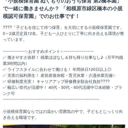
「小規模保育園 ぬくもりのおうち保育 第2橋本園」
で一緒に働きませんか？ 「相模原市緑区橋本の小規
模認可保育園」でのお仕事です！
????「子どもを信じて待つ保育」を大切にする小規模保育園です。
0～2歳児定員12名。子ども一人ひとりに丁寧に向き合える環境が整
っています。
ｰｰｰｰｰｰｰｰｰｰｰ✨おすすめポイント✨ｰｰｰｰｰｰｰｰｰｰｰｰｰｰｰ
✅ 働きやすさ抜群！ 残業ほぼなし＆持ち帰り仕事なし♪（月平均残
業3時間以内）
✅ ライフスタイルに合わせて働ける！ 年間休日120日以上◎
✅ 充実の福利厚生！ 産前産後休暇・育児休業・介護休業完備✨
✅ 研修制度充実！ キャリアアップ研修費全額会社負担????
✅ 幅広い世代が活躍中！ 40代・50代・60代活躍中◎未経験・ブラ
ンク可
ｰｰｰｰｰｰｰｰｰｰｰｰｰｰｰｰｰｰｰｰｰｰｰｰｰｰｰｰｰｰｰｰｰｰｰｰｰｰｰｰｰｰｰｰｰｰｰｰ
小規模保育園ならではの温かい雰囲気の中で、子どもとじっくり向
き合える職場です。