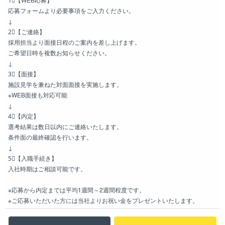
応募フォームより必要事項をご入力ください。
↓
2⃣【ご連絡】
採用担当より面接日程のご案内を差し上げます。
ご希望日時を複数お知らせください。
↓
3⃣【面接】
施設見学を兼ねた対面面接を実施します。
※WEB面接も対応可能
↓
4⃣【内定】
選考結果は数日以内にご連絡いたします。
条件面の最終確認を行います。
↓
5⃣【入職手続き】
入社時期はご相談可能です。
※応募から内定までは平均1週間～2週間程度です。
※ご応募いただいた方には当社よりお祝い金をプレゼントいたします。