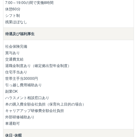
7:00～19:00の間で実働8時間
休憩60分
シフト制
残業ほぼなし
待遇及び福利厚生
社会保険完備
賞与あり
交通費支給
退職金制度あり（確定拠出型年金制度）
住宅手当あり
世帯主手当30000円
引っ越し費用補助あり
副業OK
ハラスメント相談窓口あり
本の購入費全額会社負担（保育向上目的の場合）
キャリアアップ研修費全額会社負担
外部研修補助あり
車通勤可
休日･休暇