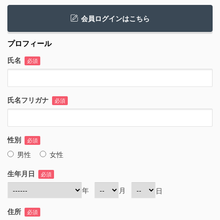
会員ログインはこちら
プロフィール
氏名
必須
氏名フリガナ
必須
性別
必須
男性
女性
生年月日
必須
年
月
日
住所
必須