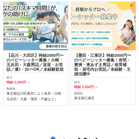
【品川・大田区】時給2000円〜
【墨田・江東区】時給2000円〜
のベビーシッター募集！大崎・
のベビーシッター募集！有明・
五反田・大森周辺／送迎・お世
豊洲・東あずま周辺／保育補
話／週1・2h〜OK／未経験歓迎
助・居宅内お世話／未経験・主
婦活躍中
給与
時給 2,000円 ～
給与
時給 2,000円 ～
勤務地
東京都品川区案件により各所（大崎・
勤務地
東京都江東区
五反田・大森・蒲田・戸越など）