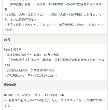
・【優遇資格】保育士、看護師、幼稚園教諭、居宅訪問型保育基礎研修修了
者
・品川区（大崎・五反田周辺）、大田区（大森・蒲田周辺）にお住まいの
方、または通勤可能な方
・子育て経験を活かしたい主婦(夫)さん、保育士資格を活かして副業したい
方歓迎
給与
時給 2,000円 ～
・基本時給2,000円〜（経験・能力を考慮）
・【有資格者手当】保育士・看護師・居宅訪問保育資格保持者は別途プラス
支給
・交通費全額支給（公共交通機関利用）
・昇給制度あり（年2回の定期評価あり）
勤務時間
07:00〜21:00の間で、週1日・1回2時間〜OK
※「保育園のお迎え後の2時間だけ」など、生活リズムに合わせて柔軟に選べ
ます。