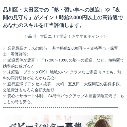
品川区・大田区での「塾・習い事への送迎」や「夜
間の見守り」がメイン！時給2,000円以上の高待遇で
あなたのスキルを正当評価します。
ｰｰｰｰｰｰｰｰｰｰｰ✨品川・大田エリア限定！おすすめポイント✨ｰｰｰｰｰｰｰｰ
ｰｰｰ
✅ 業界最高クラスの給与！ 基本時給2,000円〜＋資格手当（保育
士・看護師等）
✅ 送迎案件が豊富！ 「17:00〜19:00の塾への送迎」など、短時間で
効率的に稼げる♪
✅ 未経験・ブランクOK！ 地域のハイクラスなご家庭向けでも、無
料の同行研修があるから安心✨
✅ 直行直帰でアクセス抜群！ 大崎・五反田・大森周辺の案件多数。
交通費はもちろん全額支給◎
✅ 安心のサポート体制！ 24時間バックアップ＆損害保険完備で、も
しもの時も安心。
ｰｰｰｰｰｰｰｰｰｰｰｰｰｰｰｰｰｰｰｰｰｰｰｰｰｰｰｰｰｰｰｰｰｰｰｰｰｰｰｰｰｰｰｰｰｰｰｰｰｰｰｰｰｰｰｰｰｰ