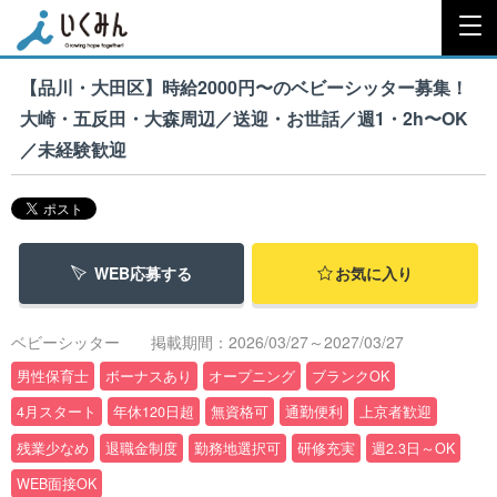
【品川・大田区】時給2000円〜のベビーシッター募集！
大崎・五反田・大森周辺／送迎・お世話／週1・2h〜OK
／未経験歓迎
WEB応募する
お気に入り
ベビーシッター
掲載期間：2026/03/27～2027/03/27
男性保育士
ボーナスあり
オープニング
ブランクOK
4月スタート
年休120日超
無資格可
通勤便利
上京者歓迎
残業少なめ
退職金制度
勤務地選択可
研修充実
週2.3日～OK
WEB面接OK