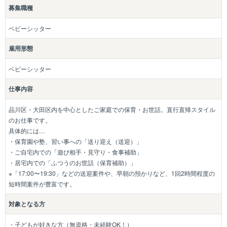
募集職種
ベビーシッター
雇用形態
ベビーシッター
仕事内容
品川区・大田区内を中心としたご家庭での保育・お世話。直行直帰スタイル
のお仕事です。
具体的には…
・保育園や塾、習い事への「送り迎え（送迎）」
・ご自宅内での「遊び相手・見守り・食事補助」
・居宅内での「ふつうのお世話（保育補助）」
※「17:00〜19:30」などの送迎案件や、早朝の預かりなど、1回2時間程度の
短時間案件が豊富です。
対象となる方
・子どもが好きな方（無資格・未経験OK！）