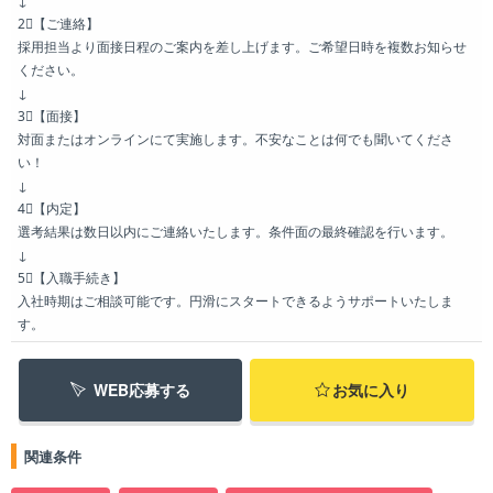
2⃣【ご連絡】
採用担当より面接日程のご案内を差し上げます。ご希望日時を複数お知らせ
ください。
↓
3⃣【面接】
対面またはオンラインにて実施します。不安なことは何でも聞いてくださ
い！
↓
4⃣【内定】
選考結果は数日以内にご連絡いたします。条件面の最終確認を行います。
↓
5⃣【入職手続き】
入社時期はご相談可能です。円滑にスタートできるようサポートいたしま
す。
WEB応募する
お気に入り
関連条件