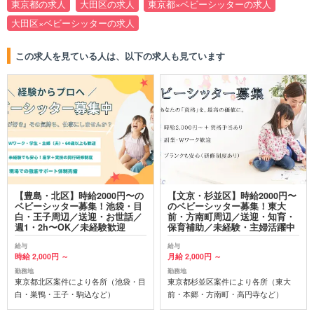
東京都の求人
大田区の求人
東京都×ベビーシッターの求人
大田区×ベビーシッターの求人
この求人を見ている人は、以下の求人も見ています
【豊島・北区】時給2000円〜の
【文京・杉並区】時給2000円〜
ベビーシッター募集！池袋・目
のベビーシッター募集！東大
白・王子周辺／送迎・お世話／
前・方南町周辺／送迎・知育・
週1・2h〜OK／未経験歓迎
保育補助／未経験・主婦活躍中
給与
給与
時給 2,000円 ～
月給 2,000円 ～
勤務地
勤務地
東京都北区案件により各所（池袋・目
東京都杉並区案件により各所（東大
白・巣鴨・王子・駒込など）
前・本郷・方南町・高円寺など）