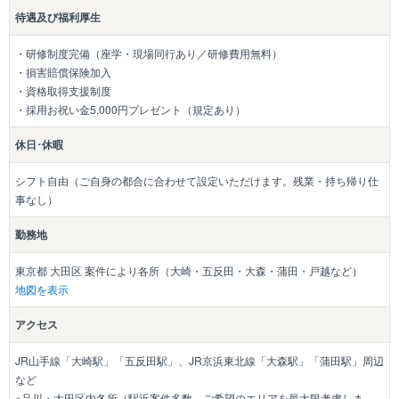
待遇及び福利厚生
・研修制度完備（座学・現場同行あり／研修費用無料）
・損害賠償保険加入
・資格取得支援制度
・採用お祝い金5,000円プレゼント（規定あり）
休日･休暇
シフト自由（ご自身の都合に合わせて設定いただけます。残業・持ち帰り仕
事なし）
勤務地
東京都 大田区 案件により各所（大崎・五反田・大森・蒲田・戸越など）
地図を表示
アクセス
JR山手線「大崎駅」「五反田駅」、JR京浜東北線「大森駅」「蒲田駅」周辺
など
※品川・大田区内各所（駅近案件多数。ご希望のエリアを最大限考慮しま