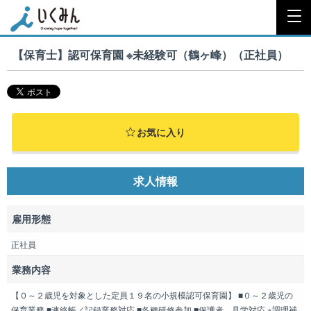
【保育士】認可保育園 ※未経験可（鶴ヶ峰）（正社員）
お気に入り
求人情報
雇用形態
正社員
業務内容
【０～２歳児を対象とした定員１９名の小規模認可保育園】 ■０～２歳児の
保育業務 ■連絡帳／記録業務対応 ■各種研修参加 ■保護者、見学対応 ※調理補