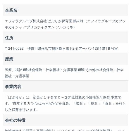
企業名
エフィラグループ株式会社 ぱぷりか保育園 鶴ヶ峰（エフィラグループカブシ
キガイシャ パプリカホイクエン ツルガミネ）
住所
〒241-0022 神奈川県横浜市旭区鶴ヶ峰1-2-8 アーバン128 1階1Ｂ号室
産業
医療、福祉 85:社会保険・社会福祉・介護事業 859:その他の社会保険・社会
福祉・介護事業
事業内容
「ぱぷりか」は、定員が１９名で０～２才児対象の小規模認可保育 事業で
す。“自立する力”と“思いやりの心”を育み、「知育」「 徳育」「食育」を柱と
した保育を行います。
会社の特徴
地域が抱える問題を事業で解決していくため、グループ会社と協同 し、デイ