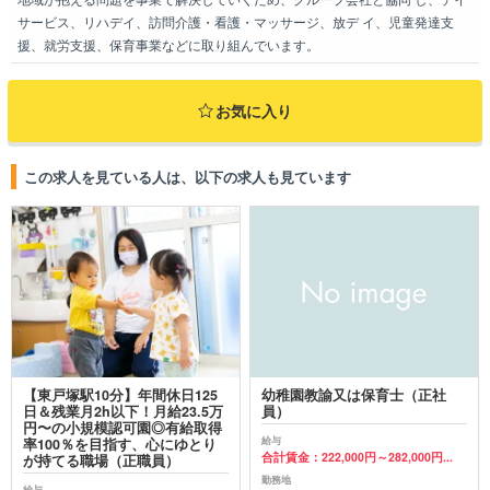
サービス、リハデイ、訪問介護・看護・マッサージ、放デ イ、児童発達支
援、就労支援、保育事業などに取り組んでいます。
お気に入り
この求人を見ている人は、以下の求人も見ています
【東戸塚駅10分】年間休日125
幼稚園教諭又は保育士（正社
日＆残業月2h以下！月給23.5万
員）
円〜の小規模認可園◎有給取得
給与
率100％を目指す、心にゆとり
合計賃金：222,000円～282,000円...
が持てる職場（正職員）
勤務地
給与