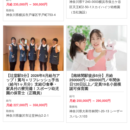
神奈川県〒240-0003横浜市保土ケ谷
月給 235,000円 ～ 300,000円
区天王町2-50-1スカイハイツ幼稚園
勤務地
（当社施設）
神奈川県横浜市戸塚区平戸町753-4
【辻堂駅5分】2026年4月給与ア
【南林間駅徒歩5分】月給
ップ！賞与＋リフレッシュ手当
250000円～290000円／年間休
（給与1ヶ月分）支給◎食事・
日120日以上／定員19名小規模
家具付の寮完備！スポーツ幼児
認可保育園
園の保育士（正職員）
給与
月給 250,000円 ～ 290,000円
給与
月給 227,000円 ～ 358,000円
勤務地
神奈川県大和市林間1-20-13 シーザー
勤務地
神奈川県藤沢市辻堂神台2-2-1
スパレス103