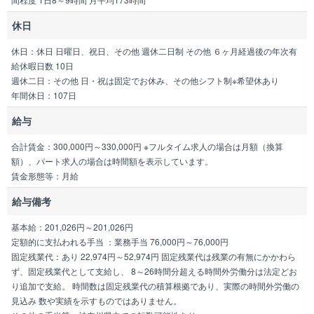
休日
休日：休日 日曜日、祝日、その他 週休二日制 その他 ６ヶ月経過後の年次有
給休暇日数 10日
週休二日：その他 日・祝は固定でお休み、その他シフト制※希望休あり
年間休日：107日
給与
合計賃金：300,000円～330,000円 ※フルタイム求人の場合は月額（換算
額）、パート求人の場合は時間額を表示しています。
賃金形態等：月給
給与備考
基本給：201,026円～201,026円
定額的に支払われる手当 ：業務手当 76,000円～76,000円
固定残業代：あり 22,974円～52,974円 固定残業代は残業の有無にかかわら
ず、固定残業代として支給し、 8～26時間分超える時間外労働分は法定どお
り追加で支給。 時間数は固定残業代の積算根拠であり、実際の時間外労働の
見込み 数や実績を示すものではありません。