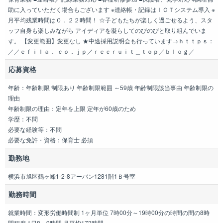
助に入っていただく場合もございます ※連絡帳・記録はＩＣＴシステム導入 ※
月平均残業時間は０．２２時間！ ☆子どもたちが楽しく過ごせるよう、スタ
ッフ自身も楽しみながら アイディアを凝らしてのびのびと取り組んでいま
す。 【変更範囲】変更なし ★中途採用説明会も行っています→ｈｔｔｐｓ：
／／ｅｆｉｌａ． ｃｏ．ｊｐ／ｒｅｃｒｕｉｔ＿ｔｏｐ／ｂｌｏｇ／
応募資格
年齢：年齢制限 制限あり 年齢制限範囲 ～59歳 年齢制限該当事由 年齢制限の
理由
年齢制限の理由：定年を上限 定年が60歳のため
学歴：不問
必要な経験等：不問
必要な免許・資格：保育士 必須
勤務地
横浜市旭区鶴ヶ峰1-2-8アーバン1281階1Ｂ号室
勤務時間
就業時間：変形労働時間制 1ヶ月単位 7時00分～19時00分の時間の間の8時
間程度 1日8～9時間 月平均173時間