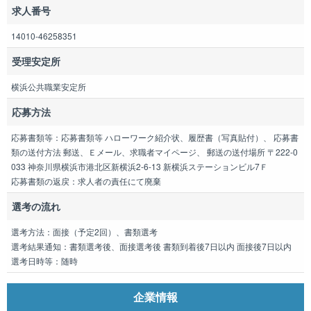
求人番号
14010-46258351
受理安定所
横浜公共職業安定所
応募方法
応募書類等：応募書類等 ハローワーク紹介状、履歴書（写真貼付）、 応募書
類の送付方法 郵送、Ｅメール、求職者マイページ、 郵送の送付場所 〒222-0
033 神奈川県横浜市港北区新横浜2-6-13 新横浜ステーションビル7Ｆ
応募書類の返戻：求人者の責任にて廃棄
選考の流れ
選考方法：面接（予定2回）、書類選考
選考結果通知：書類選考後、面接選考後 書類到着後7日以内 面接後7日以内
選考日時等：随時
企業情報