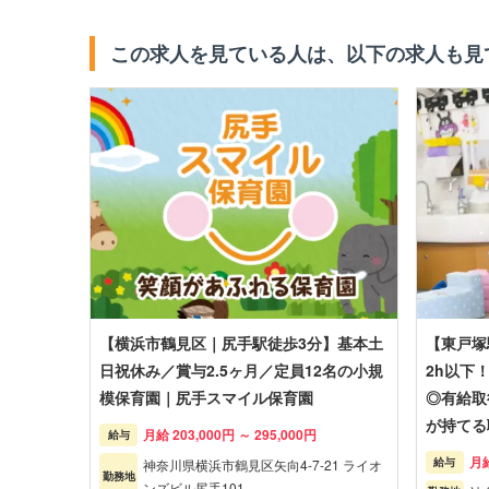
この求人を見ている人は、以下の求人も見
【横浜市鶴見区｜尻手駅徒歩3分】基本土
【東戸塚
日祝休み／賞与2.5ヶ月／定員12名の小規
2h以下
模保育園｜尻手スマイル保育園
◎有給取
が持てる
月給 203,000円 ～ 295,000円
給与
月給
給与
神奈川県横浜市鶴見区矢向4-7-21 ライオ
勤務地
ンズビル尻手101