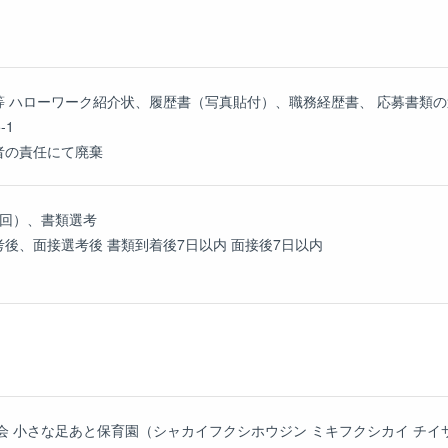
 ハローワーク紹介状、履歴書（写真貼付）、職務経歴書、 応募書類の送付方
-1
者の責任にて廃棄
1回）、書類選考
後、面接選考後 書類到着後7日以内 面接後7日以内
会 小さな足あと保育園（シャカイフクシホウジン ミキフクシカイ チ