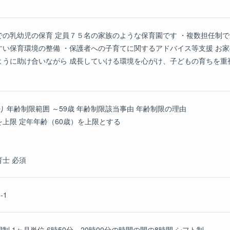
の乳幼児の保育 定員７５名の家族のような保育園です ・複数担任制で
すい保育環境の整備 ・保護者への子育てに関するアドバイス等支援 お家
うに助け合いながら 成長していける環境を心がけ、子どもの育ちを重視
り 年齢制限範囲 ～59歳 年齢制限該当事由 年齢制限の理由
上限 定年年齢（60歳）を上限とする
士 必須
-1
 1ヶ月単位 6時50分～20時00分の時間の間の8時間 シフト制