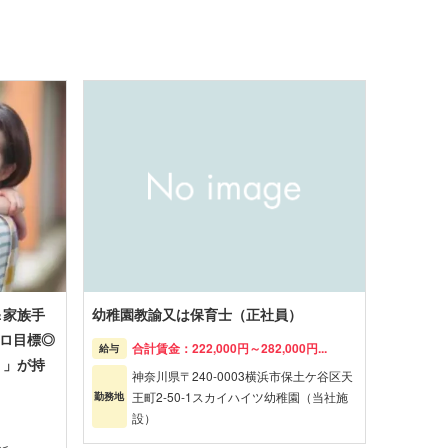
＆家族手
幼稚園教諭又は保育士（正社員）
ゼロ目標◎
合計賃金：222,000円～282,000円...
給与
り」が持
神奈川県〒240-0003横浜市保土ケ谷区天
王町2-50-1スカイハイツ幼稚園（当社施
勤務地
設）