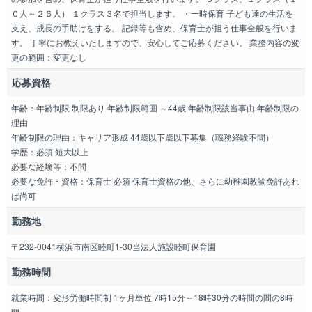
０人～２６人） １クラス３名で担当します。 ・一時保育 子ども達の生活を
支え、成長の手助けをする。 記録等も含め、保育士が担う仕事全般を行いま
す。 丁寧にお教えいたしますので、安心してご応募ください。 業務内容の変
更の範囲：変更なし
応募資格
年齢：年齢制限 制限あり 年齢制限範囲 ～44歳 年齢制限該当事由 年齢制限の
理由
年齢制限の理由：キャリア形成 44歳以下歳以下募集（職務経験不問）
学歴：必須 短大以上
必要な経験等：不問
必要な免許・資格：保育士 必須 保育士資格の他、さらに幼稚園教諭免許あれ
ば尚可
勤務地
〒232-0041横浜市南区睦町1-30当法人施設睦町保育園
勤務時間
就業時間：変形労働時間制 1ヶ月単位 7時15分～18時30分の時間の間の8時
間