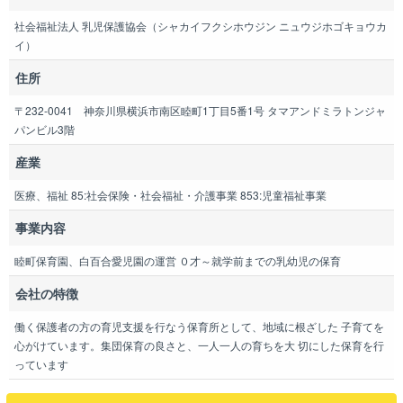
社会福祉法人 乳児保護協会（シャカイフクシホウジン ニュウジホゴキョウカ
イ）
住所
〒232-0041 神奈川県横浜市南区睦町1丁目5番1号 タマアンドミラトンジャ
パンビル3階
産業
医療、福祉 85:社会保険・社会福祉・介護事業 853:児童福祉事業
事業内容
睦町保育園、白百合愛児園の運営 ０才～就学前までの乳幼児の保育
会社の特徴
働く保護者の方の育児支援を行なう保育所として、地域に根ざした 子育てを
心がけています。集団保育の良さと、一人一人の育ちを大 切にした保育を行
っています