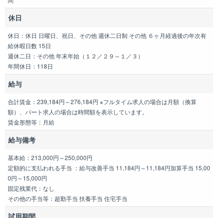
休日
休日：休日 日曜日、祝日、その他 週休二日制 その他 ６ヶ月経過後の年次有
給休暇日数 15日
週休二日：その他 年末年始（１２／２９～１／３）
年間休日：118日
給与
合計賃金：239,184円～276,184円 ※フルタイム求人の場合は月額（換算
額）、パート求人の場合は時間額を表示しています。
賃金形態等：月給
給与備考
基本給：213,000円～250,000円
定額的に支払われる手当 ：給与改善手当 11,184円～11,184円加算手当 15,00
0円～15,000円
固定残業代：なし
その他の手当等：超勤手当 扶養手当 住宅手当
試用期間