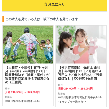
お気に入り
この求人を見ている人は、以下の求人も見ています
【大和市・小規模】賞与4ヶ月
【横浜市港南区｜保育士 正社
分（年3回）×年間休日121日！
員】年間休日125日／月給23.4
医療費補助で「診察・薬代」が
万円以上／借上社宅あり／残業
実質無料◎定員19名で残業少な
ほぼなし｜COSMOS保育園
め（正職員）
給与
日給 234,000円 ～ 284,000円
給与
月給 210,500円 ～ 343,000円
勤務地
神奈川県横浜市港南区日野中央1-18-
勤務地
神奈川県大和市南林間9-4-14
13 サンプラザ港南台1F