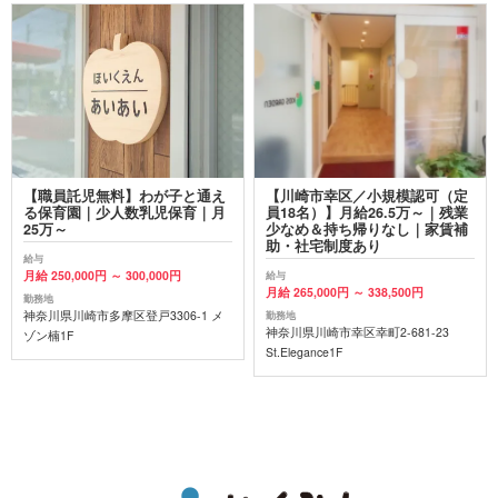
【職員託児無料】わが子と通え
【川崎市幸区／小規模認可（定
る保育園｜少人数乳児保育｜月
員18名）】月給26.5万～｜残業
25万～
少なめ＆持ち帰りなし｜家賃補
助・社宅制度あり
給与
月給 250,000円 ～ 300,000円
給与
月給 265,000円 ～ 338,500円
勤務地
神奈川県川崎市多摩区登戸3306-1 メ
勤務地
神奈川県川崎市幸区幸町2-681-23
ゾン楠1F
St.Elegance1F