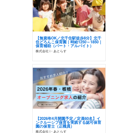
【無資格OK／北千住駅徒歩8分】北千
住どろんこ保育園｜時給1250～1850｜
保育補助（パート・アルバイト）
株式会社 i・あとらす
【2026年4月開園予定／定員60名】イ
ンクルーシブ保育を実践する認可保育
園の保育士（正職員）
株式会社 i・あとらす