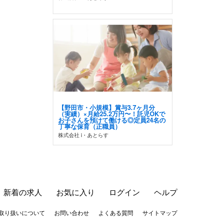
【野田市・小規模】賞与3.7ヶ月分
（実績）×月給25.2万円〜！託児OKで
お子さんを預けて働ける◎定員24名の
丁寧な保育（正職員）
株式会社 i・あとらす
新着の求人
お気に入り
ログイン
ヘルプ
取り扱いについて
お問い合わせ
よくある質問
サイトマップ