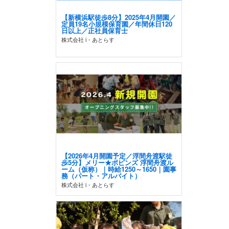
【新横浜駅徒歩8分】2025年4月開園／
定員19名小規模保育園／年間休日120
日以上／正社員保育士
株式会社 i・あとらす
【2026年4月開園予定／浮間舟渡駅徒
歩5分】メリー★ポピンズ 浮間舟渡ル
ーム（仮称）｜時給1250～1650｜園事
務（パート・アルバイト）
株式会社 i・あとらす