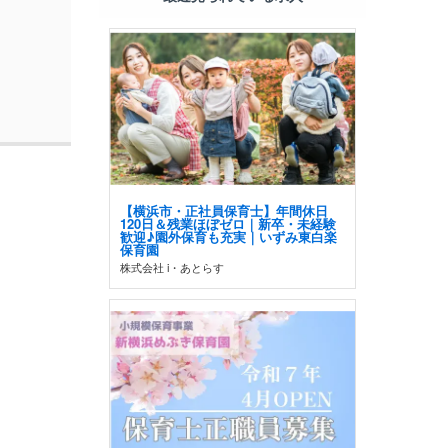
【横浜市・正社員保育士】年間休日
120日＆残業ほぼゼロ｜新卒・未経験
歓迎♪園外保育も充実｜いずみ東白楽
保育園
株式会社 i・あとらす